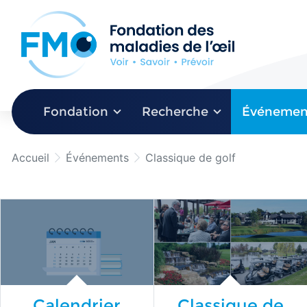
Aller au menu principal
Aller au contenu principal
Fondation
Recherche
Événemen
Accueil
Événements
Classique de golf
Calendrier
Classique de