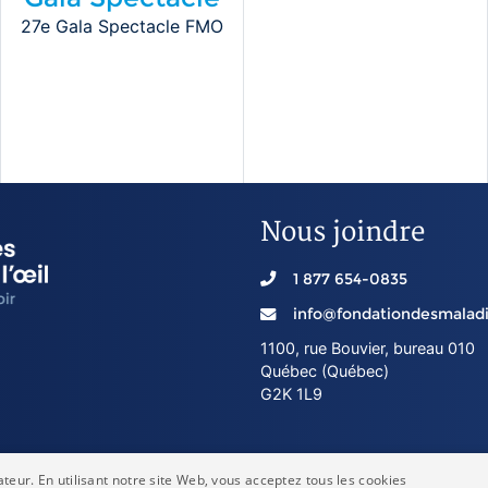
27e Gala Spectacle FMO
Nous joindre
1 877 654-0835
info@fondationdesmaladi
1100, rue Bouvier, bureau 010
Québec (Québec)
G2K 1L9
ateur. En utilisant notre site Web, vous acceptez tous les cookies