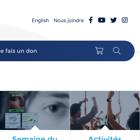
Facebook
YouTube
Twitter
Inst
English
Nous joindre
Mon panier
Recher
Je fais un don
Semaine du
Activités