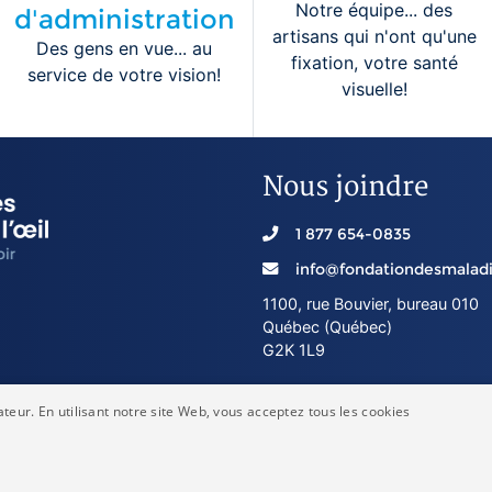
Notre équipe... des
d'administration
artisans qui n'ont qu'une
Des gens en vue... au
fixation, votre santé
service de votre vision!
visuelle!
Nous joindre
1 877 654-0835
info@fondationdesmaladi
1100, rue Bouvier, bureau 010
Québec (Québec)
G2K 1L9
ateur. En utilisant notre site Web, vous acceptez tous les cookies