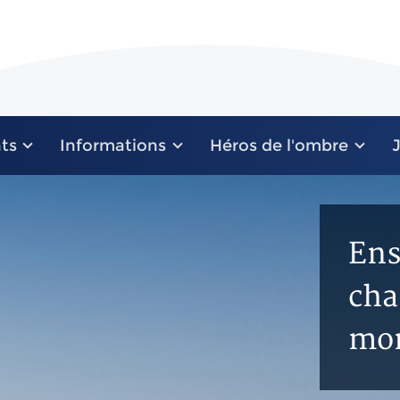
ts
Informations
Héros de l'ombre
Ens
cha
mo