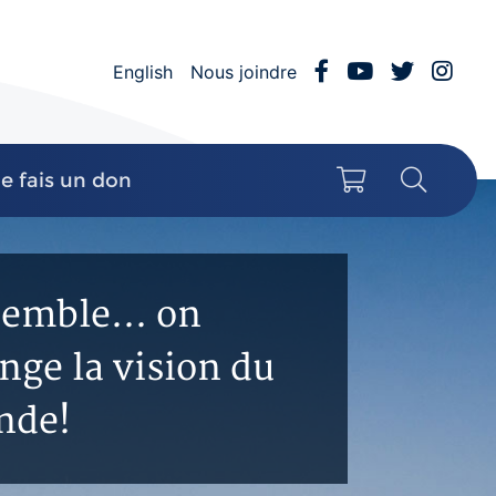
Facebook
YouTube
Twitter
Inst
English
Nous joindre
Mon panier
Recher
Je fais un don
emble... on
nge la vision du
nde!