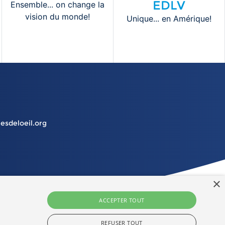
EDLV
Ensemble... on change la
vision du monde!
Unique... en Amérique!
esdeloeil.org
×
ACCEPTER TOUT
Facebook
YouTube
Twitter
Ins
REFUSER TOUT