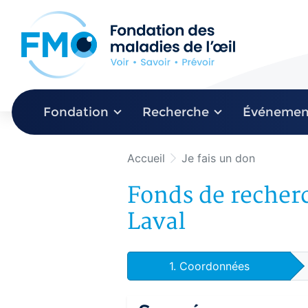
Aller au menu principal
Aller au contenu principal
Fondation
Recherche
Événemen
Accueil
Je fais un don
Fonds de recher
Laval
1.
Coordonnées