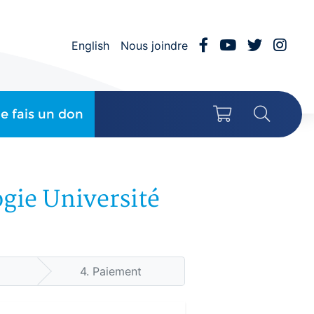
Facebook
YouTube
Twitter
Inst
English
Nous joindre
Mon panier
Recher
Je fais un don
gie Université
4.
Paiement