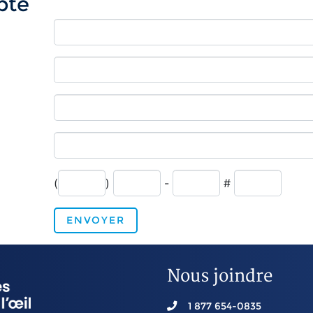
pte
(
)
-
#
ENVOYER
Nous joindre
1 877 654-0835